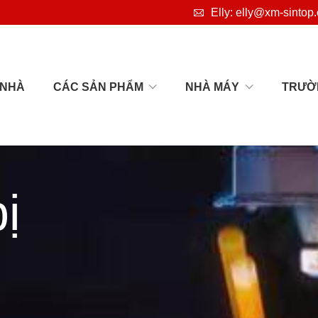

Elly: elly@xm-sintop
NHÀ
CÁC SẢN PHẨM
NHÀ MÁY
TRƯỜ
bị