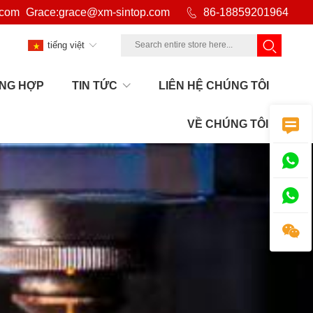
.com
Grace:grace@xm-sintop.com

86-18859201964
tiếng việt
NG HỢP
TIN TỨC
LIÊN HỆ CHÚNG TÔI

VỀ CHÚNG TÔI


