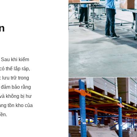
n
. Sau khi kiểm
ó thể lắp ráp,
lưu trữ trong
i đảm bảo rằng
và không bị hư
àng tồn kho của
iền.