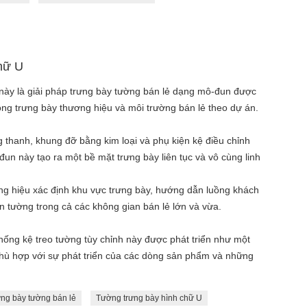
hữ U
này là giải pháp trưng bày tường bán lẻ dạng mô-đun được
òng trưng bày thương hiệu và môi trường bán lẻ theo dự án.
 thanh, khung đỡ bằng kim loại và phụ kiện kệ điều chỉnh
n này tạo ra một bề mặt trưng bày liên tục và vô cùng linh
ng hiệu xác định khu vực trưng bày, hướng dẫn luồng khách
n tường trong cả các không gian bán lẻ lớn và vừa.
thống kệ treo tường tùy chỉnh này được phát triển như một
 phù hợp với sự phát triển của các dòng sản phẩm và những
ưng bày tường bán lẻ
Tường trưng bày hình chữ U