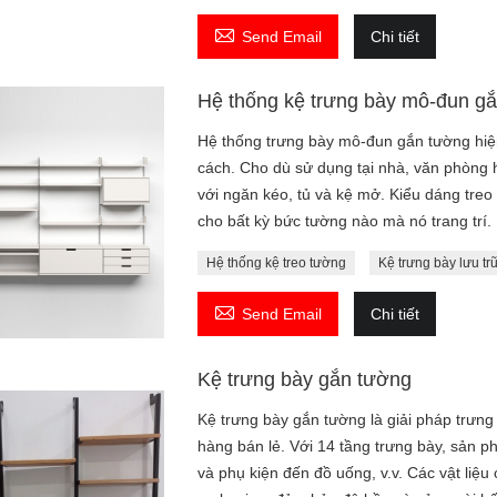

Send Email
Chi tiết
Hệ thống kệ trưng bày mô-đun gắ
Hệ thống trưng bày mô-đun gắn tường hiện
cách. Cho dù sử dụng tại nhà, văn phòng h
với ngăn kéo, tủ và kệ mở. Kiểu dáng treo 
cho bất kỳ bức tường nào mà nó trang trí.
Hệ thống kệ treo tường
Kệ trưng bày lưu t

Send Email
Chi tiết
Kệ trưng bày gắn tường
Kệ trưng bày gắn tường là giải pháp trưng
hàng bán lẻ. Với 14 tầng trưng bày, sản 
và phụ kiện đến đồ uống, v.v. Các vật liệu