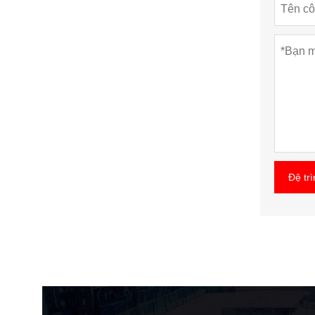
Đệ trì