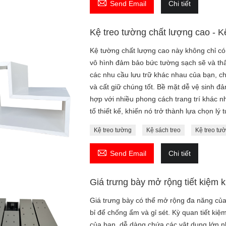

Send Email
Chi tiết
Kệ treo tường chất lượng cao - 
Kệ tường chất lượng cao này không chỉ có 
vô hình đảm bảo bức tường sạch sẽ và thẩ
các nhu cầu lưu trữ khác nhau của bạn, cho
và cất giữ chúng tốt. Bề mặt dễ vệ sinh đ
hợp với nhiều phong cách trang trí khác n
tố thiết kế, khiến nó trở thành lựa chọn l
Kệ treo tường
Kệ sách treo
Kệ treo tườ

Send Email
Chi tiết
Giá trưng bày mở rộng tiết kiệm
Giá trưng bày có thể mở rộng đa năng của
bỉ để chống ẩm và gỉ sét. Kỳ quan tiết ki
của bạn, dễ dàng chứa các vật dụng lớn n