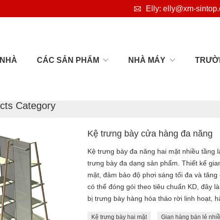

Elly: elly@xm-sintop
NHÀ
CÁC SẢN PHẨM
NHÀ MÁY
TRƯỜ

Nhà
>
Các
cts Category
Kệ trưng bày cửa hàng đa năng
Kệ trưng bày đa năng hai mặt nhiều tầng là
trưng bày đa dạng sản phẩm. Thiết kế gian
mặt, đảm bảo độ phơi sáng tối đa và tăng
có thể đóng gói theo tiêu chuẩn KD, đây là
bị trưng bày hàng hóa tháo rời linh hoạt, 
Kệ trưng bày hai mặt
Gian hàng bán lẻ nhi