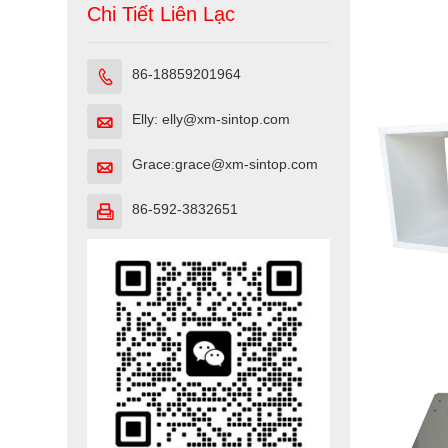
Chi Tiết Liên Lạc
86-18859201964

Elly: elly@xm-sintop.com

Grace:grace@xm-sintop.com

86-592-3832651
