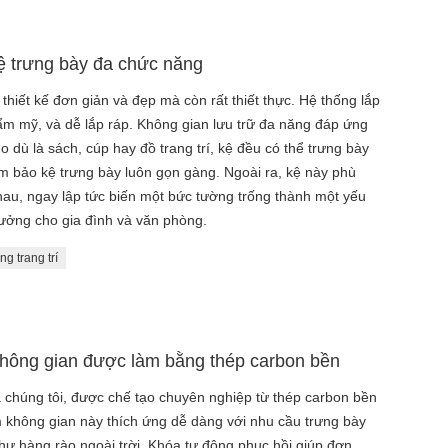
Kệ trưng bày đa chức năng
thiết kế đơn giản và đẹp mà còn rất thiết thực. Hệ thống lắp
m mỹ, và dễ lắp ráp. Không gian lưu trữ đa năng đáp ứng
 dù là sách, cúp hay đồ trang trí, kệ đều có thể trưng bày
ảm bảo kệ trưng bày luôn gọn gàng. Ngoài ra, kệ này phù
hau, ngay lập tức biến một bức tường trống thành một yếu
ý tưởng cho gia đình và văn phòng.
ng trang trí
 không gian được làm bằng thép carbon bền
 chúng tôi, được chế tạo chuyên nghiệp từ thép carbon bền
ệm không gian này thích ứng dễ dàng với nhu cầu trưng bày
hư hàng rào ngoài trời. Khóa tự động phục hồi giúp đơn