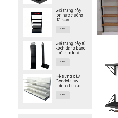
Giá trưng bày
lon nước uống
đặt sàn
hơn
Giá trưng bày túi
xách dạng bảng
chốt kim loại
màu đen tùy
chỉnh
hơn
Kệ trưng bày
Gondola tùy
chỉnh cho các
cửa hàng bán lẻ
hơn