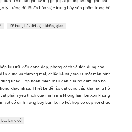
 dẫn. Thiết kế gắn tường giúp giải phóng không gian sàn
họn lý tưởng để tối đa hóa việc trưng bày sản phẩm trong bất
ẻ
Kệ trưng bày tiết kiệm không gian
áp lưu trữ kiểu dáng đẹp, phong cách và tiện dụng cho
 dân dụng và thương mại, chiếc kệ này tạo ra một màn hình
vật dụng khác. Lớp hoàn thiện màu đen của nó đảm bảo nó
hòng khác nhau. Thiết kế dễ lắp đặt cung cấp khả năng hỗ
 vật phẩm yêu thích của mình mà không làm lộn xộn không
m vật cố định trưng bày bán lẻ, nó kết hợp vẻ đẹp với chức
g bày bằng gỗ