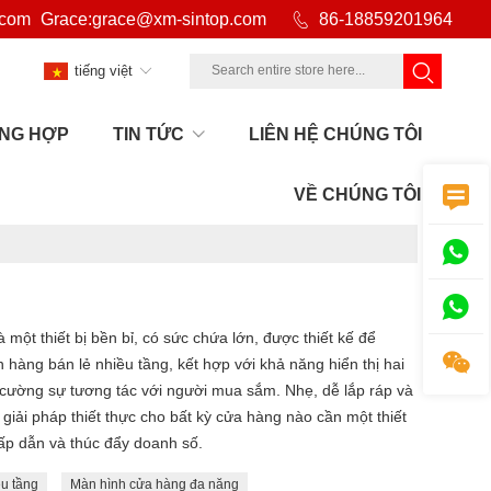
.com
Grace:grace@xm-sintop.com

86-18859201964
tiếng việt
NG HỢP
TIN TỨC
LIÊN HỆ CHÚNG TÔI
 sản phẩm
>
Cửa hàng cố định
>
Kệ treo tường

VỀ CHÚNG TÔI


 một thiết bị bền bỉ, có sức chứa lớn, được thiết kế để

 hàng bán lẻ nhiều tầng, kết hợp với khả năng hiển thị hai
 cường sự tương tác với người mua sắm. Nhẹ, dễ lắp ráp và
 giải pháp thiết thực cho bất kỳ cửa hàng nào cần một thiết
hấp dẫn và thúc đẩy doanh số.
ều tầng
Màn hình cửa hàng đa năng