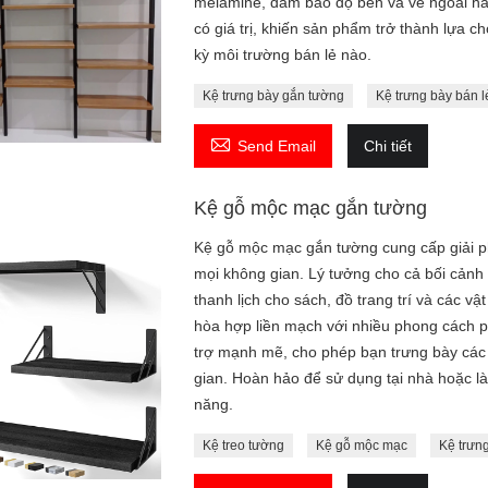
melamine, đảm bảo độ bền và vẻ ngoài hấp
có giá trị, khiến sản phẩm trở thành lựa c
kỳ môi trường bán lẻ nào.
Kệ trưng bày gắn tường
Kệ trưng bày bán l

Send Email
Chi tiết
Kệ gỗ mộc mạc gắn tường
Kệ gỗ mộc mạc gắn tường cung cấp giải ph
mọi không gian. Lý tưởng cho cả bối cảnh
thanh lịch cho sách, đồ trang trí và các 
hòa hợp liền mạch với nhiều phong cách p
trợ mạnh mẽ, cho phép bạn trưng bày các
gian. Hoàn hảo để sử dụng tại nhà hoặc là
năng.
Kệ treo tường
Kệ gỗ mộc mạc
Kệ trưn