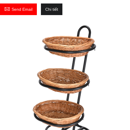

Send Email
Chi tiết