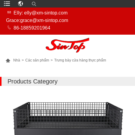

Elly: elly@xm-sintop.com
Grace:grace@xm-sintop.com

86-18859201964

Nhà
>
Các sản phẩm
>
Trưng bày cửa hàng thực phẩm
NHIỀU SẢN PHẨM HƠN
Products Category