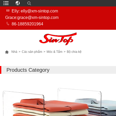

Elly: elly@xm-sintop.com
Grace:grace@xm-sintop.com

86-18859201964

Nhà
>
Các sản phẩm
>
Móc & Tấm
>
Bộ chia kệ
NHIỀU SẢN PHẨM HƠN
Products Category