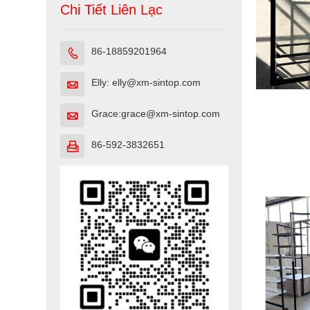
Chi Tiết Liên Lạc
86-18859201964

Elly: elly@xm-sintop.com

Grace:grace@xm-sintop.com

86-592-3832651
