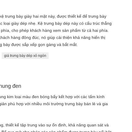
kệ trưng bày giày hai mặt này, được thiết kế để trưng bày
 loại giày dép nhẹ. Kệ trưng bày dép này có cấu trúc thẳng
i phía, cho phép khách hàng xem sản phẩm từ cả hai phía.
hách hàng đông đúc, nó giúp cải thiện khả năng hiển thị
ng bày được sắp xếp gọn gàng và bắt mắt.
giá trưng bày dép xỏ ngón
khung đen
ung kim loại màu đen bóng bẩy kết hợp với các tấm kính
 giản phù hợp với nhiều môi trường trưng bày bán lẻ và gia
g, thiết kế tập trung vào sự ổn định, khả năng quan sát và