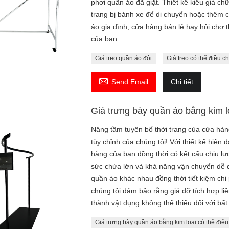
phơi quần áo đã giặt. Thiết kế kiểu giá c
trang bị bánh xe để di chuyển hoặc thêm c
áo gia đình, cửa hàng bán lẻ hay hội chợ 
của bạn.
Giá treo quần áo đôi
Giá treo có thể điều c

Send Email
Chi tiết
Giá trưng bày quần áo bằng kim l
Nâng tầm tuyên bố thời trang của cửa hàn
tùy chỉnh của chúng tôi! Với thiết kế hiệ
hàng của bạn đồng thời có kết cấu chịu lự
sức chứa lớn và khả năng vận chuyển dễ d
quần áo khác nhau đồng thời tiết kiệm chi
chúng tôi đảm bảo rằng giá đỡ tích hợp li
thành vật dụng không thể thiếu đối với bất
Giá trưng bày quần áo bằng kim loại có thể điều