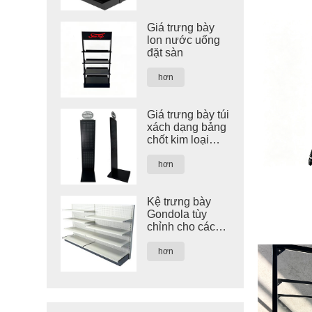
Giá trưng bày
lon nước uống
đặt sàn
hơn
Giá trưng bày túi
xách dạng bảng
chốt kim loại
màu đen tùy
chỉnh
hơn
Kệ trưng bày
Gondola tùy
chỉnh cho các
cửa hàng bán lẻ
hơn