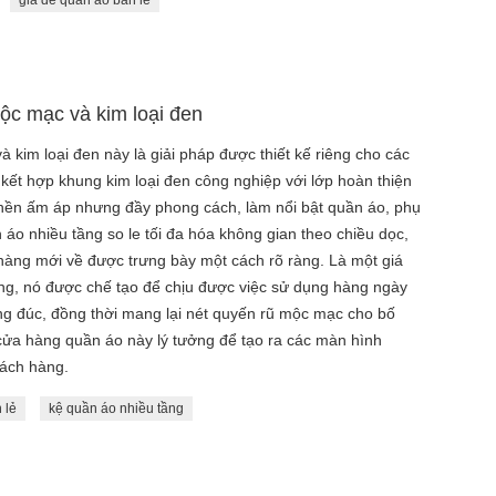
giá để quần áo bán lẻ
ộc mạc và kim loại đen
kim loại đen này là giải pháp được thiết kế riêng cho các
ó kết hợp khung kim loại đen công nghiệp với lớp hoàn thiện
 nền ấm áp nhưng đầy phong cách, làm nổi bật quần áo, phụ
 áo nhiều tầng so le tối đa hóa không gian theo chiều dọc,
àng mới về được trưng bày một cách rõ ràng. Là một giá
ăng, nó được chế tạo để chịu được việc sử dụng hàng ngày
ng đúc, đồng thời mang lại nét quyến rũ mộc mạc cho bố
 cửa hàng quần áo này lý tưởng để tạo ra các màn hình
hách hàng.
 lẻ
kệ quần áo nhiều tầng