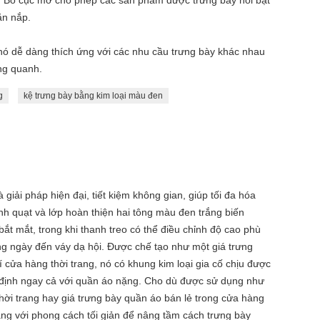
ạp. Bố cục mở cho phép các sản phẩm được trưng bày nổi bật
ăn nắp.
 nó dễ dàng thích ứng với các nhu cầu trưng bày khác nhau
ng quanh.
g
kệ trưng bày bằng kim loại màu đen
giải pháp hiện đại, tiết kiệm không gian, giúp tối đa hóa
nh quạt và lớp hoàn thiện hai tông màu đen trắng biến
ắt mắt, trong khi thanh treo có thể điều chỉnh độ cao phù
ng ngày đến váy dạ hội. Được chế tạo như một giá trưng
í cửa hàng thời trang, nó có khung kim loại gia cố chịu được
 định ngay cả với quần áo nặng. Cho dù được sử dụng như
hời trang hay giá trưng bày quần áo bán lẻ trong cửa hàng
ăng với phong cách tối giản để nâng tầm cách trưng bày