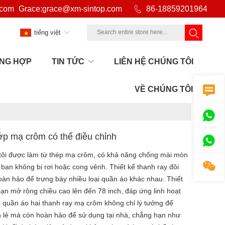
.com
Grace:grace@xm-sintop.com

86-18859201964
tiếng việt
NG HỢP
TIN TỨC
LIÊN HỆ CHÚNG TÔI
>
Các sản phẩm
>
Trưng bày cửa hàng quần áo

VỀ CHÚNG TÔI

lớp mạ crôm có thể điều chỉnh

 tôi được làm từ thép mạ crôm, có khả năng chống mài mòn

bạn không bị rơi hoặc cong vênh. Thiết kế thanh ray đôi
oàn hảo để trưng bày nhiều loại quần áo khác nhau. Thiết
bạn mở rộng chiều cao lên đến 78 inch, đáp ứng linh hoạt
o quần áo hai thanh ray mạ crôm không chỉ lý tưởng để
n lẻ mà còn hoàn hảo để sử dụng tại nhà, chẳng hạn như