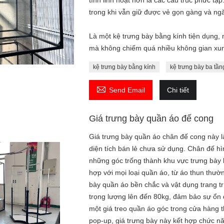
tính linh hoạt hơn là các cấu trúc phức t
trong khi vẫn giữ được vẻ gọn gàng và ng
Là một kệ trưng bày bằng kính tiện dụng,
mà không chiếm quá nhiều không gian xu
kệ trưng bày bằng kính
kệ trưng bày ba tần

Send Email
Chi tiết
Giá trưng bày quần áo đế cong
Giá trưng bày quần áo chân đế cong này là 
diện tích bán lẻ chưa sử dụng. Chân đế hì
những góc trống thành khu vực trưng bày b
hợp với mọi loại quần áo, từ áo thun thườ
bày quần áo bền chắc và vật dụng trang tr
trọng lượng lên đến 80kg, đảm bảo sự ổn
một giá treo quần áo góc trong cửa hàng t
pop-up, giá trưng bày này kết hợp chức n