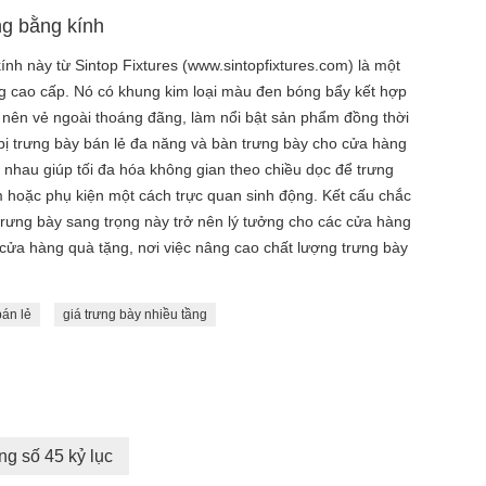
ng bằng kính
ính này từ Sintop Fixtures (www.sintopfixtures.com) là một
àng cao cấp. Nó có khung kim loại màu đen bóng bẩy kết hợp
o nên vẻ ngoài thoáng đãng, làm nổi bật sản phẩm đồng thời
 bị trưng bày bán lẻ đa năng và bàn trưng bày cho cửa hàng
n nhau giúp tối đa hóa không gian theo chiều dọc để trưng
 hoặc phụ kiện một cách trực quan sinh động. Kết cấu chắc
trưng bày sang trọng này trở nên lý tưởng cho các cửa hàng
cửa hàng quà tặng, nơi việc nâng cao chất lượng trưng bày
bán lẻ
giá trưng bày nhiều tầng
ng số 45 kỷ lục