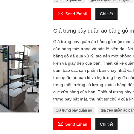
giá treo quần áo
giá treo quần áo tối giản

Send Email
Chi tiết
Giá trưng bày quần áo bằng gỗ m
Giá trưng bày quần áo bằng gỗ mộc mạc và 
cửa hàng thời trang và bán lẻ hiện đại. N
bằng gỗ đã qua xử lý, tạo nên một phông
kiện và giày dép của bạn. Thiết kế kệ quần
đảm bảo các sản phẩm bán chạy nhất và h
treo quần áo bán lẻ và kệ trưng bày đa n
trong môi trường có lượng khách hàng đô
cục cửa hàng của bạn. Thiết bị trưng bày
trưng bày bắt mắt, thu hút sự chú ý của k
Giá trưng bày quần áo
giá treo quần áo bán

Send Email
Chi tiết