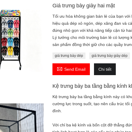
Giá trưng bày giày hai mặt
Tối ưu hóa không gian bán lẻ của bạn với 
hiệu quả dép xỏ ngón, dép xăng đan và các
đứng nhỏ gọn với khả năng tiếp cận từ ha
Lý tưởng cho môi trường bán lẻ có lượng k
sản phẩm đồng thời giữ cho các quầy trư
giá trưng bày dép
giá trưng bày giày dép

Send Email
Chi tiết
Kệ trưng bày ba tầng bằng kính 
Kệ trưng bày ba tầng bằng kính này có kh
cường lực trong suốt, tạo nên cấu trúc tối
đình.
Với chỉ ba kệ kính và bốn cột đỡ thẳng đứn