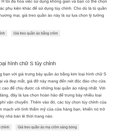
hữ H tối đa hóa việc sử dụng không gian và bạn có thể chọn
ác phụ kiện khác để sử dụng tùy chỉnh. Cho dù là tủ quần
thương mại, giá treo quần áo này là sự lựa chọn lý tưởng
hỉnh
Giá treo quần áo bằng crôm
oại hình chữ S tùy chỉnh
g bạn với giá trưng bày quần áo bằng kim loại hình chữ S
n đại và đẹp mắt, giá đỡ này mang đến nét độc đáo cho cửa
c cao để chịu được cả những loại quần áo nặng nhất. Với
àng, đây là lựa chọn hoàn hảo để trưng bày nhiều loại
 phí vận chuyển. Thêm vào đó, các tùy chọn tùy chỉnh của
ền mạch với tính thẩm mỹ của cửa hàng bạn, khiến nó trở
 kỳ nhà bán lẻ thời trang nào.
 chỉnh
Giá treo quần áo mạ crôm sáng bóng