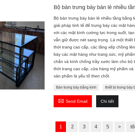
Bộ bàn trưng bày bán lẻ nhiều tầ
Bộ bàn trưng bày bán lẻ nhiều tầng bằng k
giải pháp tinh tế để trưng bày các mặt h
với các mặt kính cường lực trong suốt, tạ
vẫn giữ được nét sang trọng. Là một thiết
thời trang cao cấp, các tầng xếp chồng lê
bày các mặt hàng như trang sức, mỹ phẩm
chắn và kính chống trầy xước làm cho bộ 
thời trang cao cấp, cửa hàng mỹ phẩm và 
sản phẩm là yếu tố then chốt.
Bàn trưng bày bằng kính
thiết bị trưng bày 

Send Email
Chi tiết
1
2
3
4
5
>
tổ