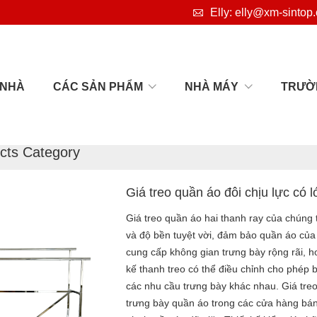

Elly: elly@xm-sintop
NHÀ
CÁC SẢN PHẨM
NHÀ MÁY
TRƯỜ

Nhà
cts Category
Giá treo quần áo đôi chịu lực có 
Giá treo quần áo hai thanh ray của chúng
và độ bền tuyệt vời, đảm bảo quần áo của 
cung cấp không gian trưng bày rộng rãi, h
kế thanh treo có thể điều chỉnh cho phép 
các nhu cầu trưng bày khác nhau. Giá tre
trưng bày quần áo trong các cửa hàng bá