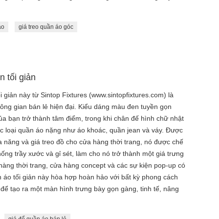
áo
giá treo quần áo góc
n tối giản
 giản này từ Sintop Fixtures (www.sintopfixtures.com) là
không gian bán lẻ hiện đại. Kiểu dáng màu đen tuyền gọn
ủa bạn trở thành tâm điểm, trong khi chân đế hình chữ nhật
c loại quần áo nặng như áo khoác, quần jean và váy. Được
đa năng và giá treo đồ cho cửa hàng thời trang, nó được chế
hống trầy xước và gỉ sét, làm cho nó trở thành một giá trưng
àng thời trang, cửa hàng concept và các sự kiện pop-up có
 áo tối giản này hòa hợp hoàn hảo với bất kỳ phong cách
, để tạo ra một màn hình trưng bày gọn gàng, tinh tế, nâng