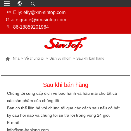

Elly: elly@xm-sintop.com
Grace:grace@xm-sintop.com

86-18859201964

Nhà
>
Về chúng tôi
>
Dịch vụ nhóm
>
Sau khi bán hàng
NHIỀU SẢN PHẨM HƠN
Sau khi bán hàng
Chúng tôi cung cấp dịch vụ bảo hành và hậu mãi cho tất cả
các sản phẩm của chúng tôi.
Bạn có thể liên hệ với chúng tôi qua các cách sau nếu có bất
kỳ câu hỏi nào và chúng tôi sẽ trả lời trong vòng 24 giờ.
E-mail
info@xm-hanlong.com